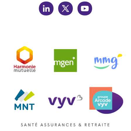
linkedin
twitter
youtube