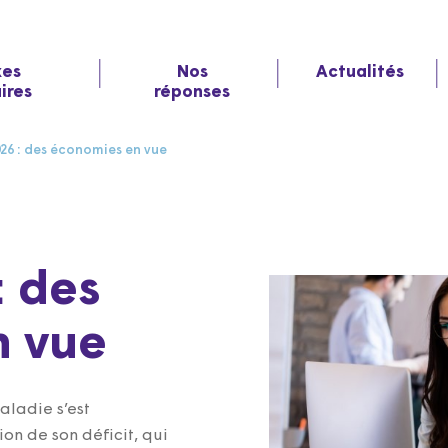
xes
Nos
Actualités
aires
réponses
26 : des économies en vue
: des
n vue
aladie s’est
n de son déficit, qui