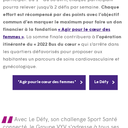
pourra relever jusqu’à 2 défis par semaine.
Chaque
effort est récompensé par des points avec l’objectif
commun d’en marquer le maximum pour faire un don
financier à la fondation
« Agir pour le cœur des
femmes »
.
La somme finale contribuera à
l’opération
itinérante du « 2022 Bus du cœur »
qui s’arrête dans
les quartiers défavorisés pour proposer aux
habitantes un parcours de soins cardiovasculaire et
gynécologique.
"Agir pour le cœur des femmes"
Le Défy
Avec Le Défy, son challenge Sport Santé
connecté, le Groupe VYV s'adresse à tous ses