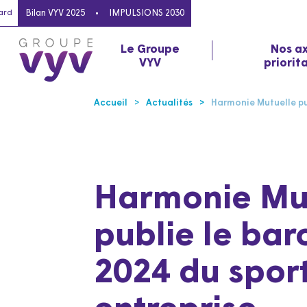
ard
Bilan VYV 2025
IMPULSIONS 2030
Le Groupe
Nos a
VYV
priorit
Accueil
Actualités
Harmonie Mutuelle pub
Harmonie Mu
publie le ba
2024 du spor