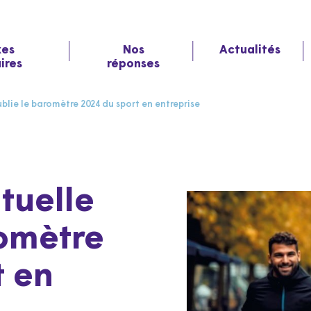
xes
Nos
Actualités
aires
réponses
lie le baromètre 2024 du sport en entreprise
tuelle
romètre
t en