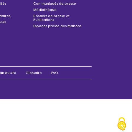
ités
Communiqués de presse
Médiathèque
idaires
Dossiers de presse et
Publications
eils
Espaces presse des maisons
an du site
Glossaire
FAQ