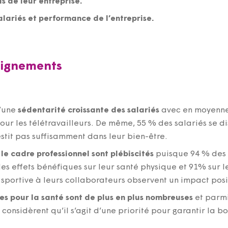
is de leur entreprise.
alariés et performance de l’entreprise.
seignements
d’une
sédentarité croissante des salariés
avec en moyenne 
pour les télétravailleurs. De même, 55 % des salariés se di
estit pas suffisamment dans leur bien-être.
 le cadre professionnel sont plébiscités
puisque 94 % des 
des effets bénéfiques sur leur santé physique et 91% sur 
sportive à leurs collaborateurs observent un impact posit
es pour la santé sont de plus en plus nombreuses
et parmi
 considèrent qu’il s’agit d’une priorité pour garantir la b