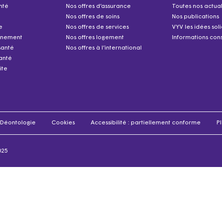
nté
Nos offres d’assurance
Toutes nos actual
Nos offres de soins
Nos publications
e
Nos offres de services
VYV les idées sol
nnement
Nos offres logement
Informations cons
santé
Nos offres à l’international
anté
ite
Déontologie
Cookies
Accessibilité : partiellement conforme
Pl
025