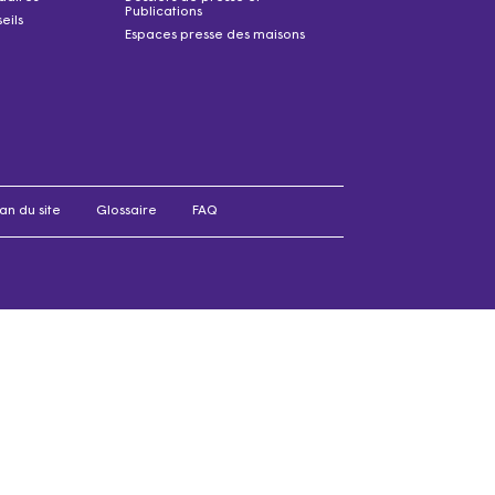
Publications
eils
Espaces presse des maisons
an du site
Glossaire
FAQ