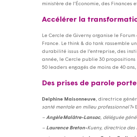
ministère de l’Économie, des Finances e
Accélérer la transformati
Le Cercle de Giverny organise le Forum
France. Le think & do tank rassemble un
durabilité issus de l’entreprise, des in
année, le Cercle publie 30 propositions
50 leaders engagés de moins de 40 ans, 
Des prises de parole porte
Delphine Maisonneuve
, directrice gén
sant
é
mentale en milieu professionnel
?
»
E
–
Angèle
Malâtre
-Lansac
, déléguée génér
–
Laurence Breton-
Kueny, directrice des