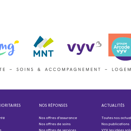
IORITAIRES
NOS RÉPONSES
ACTUALITÉS
nté
Nos offres d’assurance
Toutes nos actual
Nos offres de soins
Nos publications
e
Nos offres de services
VYV les idées sol