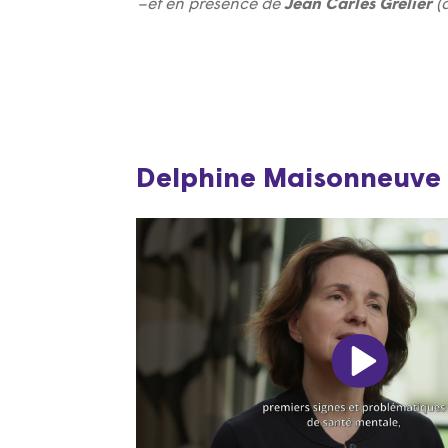
–
et en
présence de
Jean Carles Grelier
(
Delphine Maisonneuve 