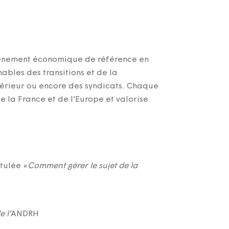
événement économique de référence en
ables des transitions et de la
supérieur ou encore des syndicats. Chaque
e la France et de l’Europe et valorise
itulée
«
Comment g
é
rer le sujet de la
 l’
ANDRH