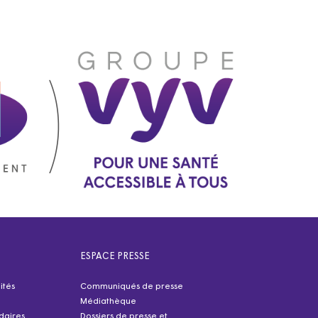
ESPACE PRESSE
ités
Communiqués de presse
Médiathèque
idaires
Dossiers de presse et