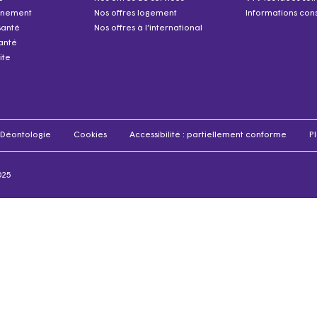
nnement
Nos offres logement
Informations cons
santé
Nos offres à l’international
anté
ite
Déontologie
Cookies
Accessibilité : partiellement conforme
Pl
025