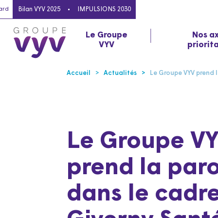
ard
Bilan VYV 2025
IMPULSIONS 2030
Le Groupe
Nos a
VYV
priorit
Accueil
Actualités
Le Groupe VYV prend l
Le Groupe V
prend la par
dans le cadr