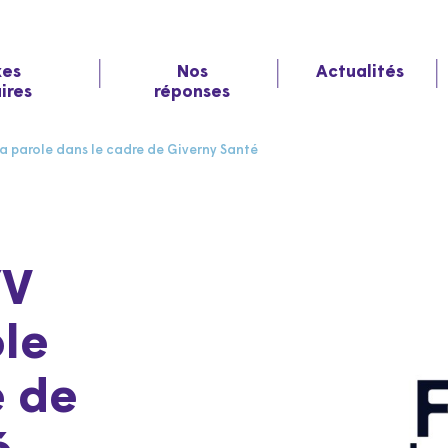
xes
Nos
Actualités
aires
réponses
a parole dans le cadre de Giverny Santé
YV
ole
e de