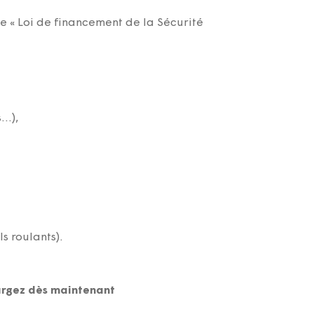
 « Loi de financement de la Sécurité
s…),
s roulants).
hargez dès maintenant