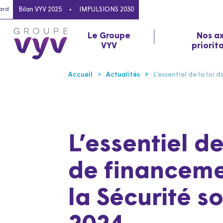
ard
Bilan VYV 2025
IMPULSIONS 2030
Le Groupe
Nos a
VYV
priorit
Accueil
Actualités
L’essentiel de la loi 
L’essentiel de
de financeme
la Sécurité s