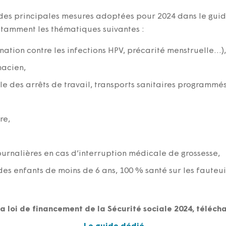
es principales mesures adoptées pour 2024 dans le guide
notamment les thématiques suivantes :
nation contre les infections HPV, précarité menstruelle…),
macien,
le des arrêts de travail, transports sanitaires programmé
re,
urnalières en cas d’interruption médicale de grossesse,
 enfants de moins de 6 ans, 100 % santé sur les fauteuil
 la loi de financement de la Sécurité sociale 2024, téléc