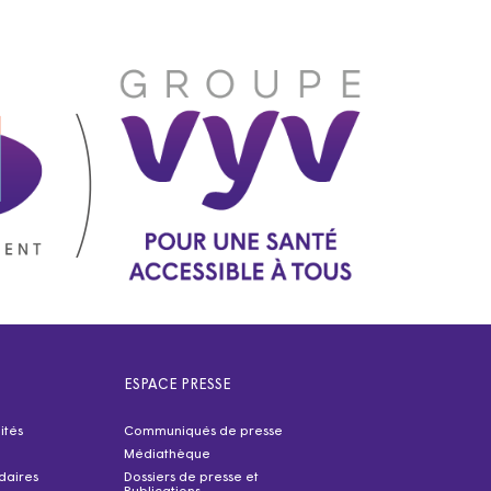
ESPACE PRESSE
ités
Communiqués de presse
Médiathèque
idaires
Dossiers de presse et