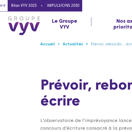
ard
Bilan VYV 2025
IMPULSIONS 2030
Le Groupe
Nos a
VYV
priorit
Accueil
Actualités
Prévoir, rebondir… écr
Prévoir, rebo
écrire
L'observatoire de l’imprévoyance lance 
concours d’écriture consacré à la prév