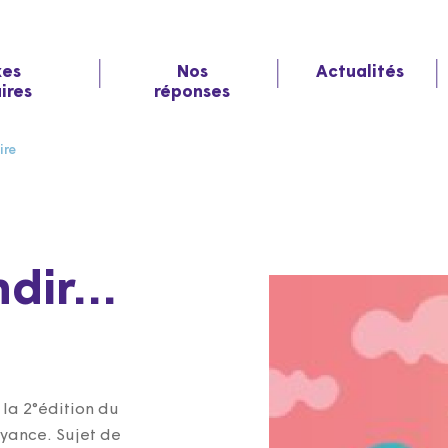
xes
Nos
Actualités
aires
réponses
ire
ndir…
la 2°édition du
oyance. Sujet de