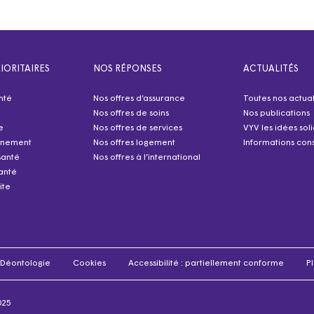
IORITAIRES
NOS RÉPONSES
ACTUALITÉS
nté
Nos offres d’assurance
Toutes nos actual
Nos offres de soins
Nos publications
e
Nos offres de services
VYV les idées sol
nnement
Nos offres logement
Informations cons
santé
Nos offres à l’international
anté
ite
Déontologie
Cookies
Accessibilité : partiellement conforme
Pl
025