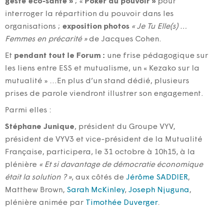
geste éco-santé »
; «
Poker du pouvoir »
pour
interroger la répartition du pouvoir dans les
organisations ;
exposition photos
« Je Tu Elle(s) …
Femmes en précarité »
de Jacques Cohen.
Et
pendant tout le Forum :
une frise pédagogique sur
les liens entre ESS et mutualisme, un « Kezako sur la
mutualité » …En plus d’un stand dédié, plusieurs
prises de parole viendront illustrer son engagement.
Parmi elles :
Stéphane Junique
, président du Groupe VYV,
président de VYV3 et vice-président de la Mutualité
Française, participera, le 31 octobre à 10h15, à la
plénière
« Et si davantage de démocratie économique
était la solution ? »
, aux côtés de
Jérôme SADDIER
,
Matthew Brown,
Sarah McKinley
,
Joseph Njuguna
,
plénière animée par
Timothée Duverger
.