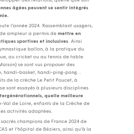
velopper des relations, quelle que soit
sonnes âgées peuvent se sentir intégrés
mie.
oute l’année 2024. Rassemblant usagers,
ande ampleur a permis de
mettre en
iques sportives et inclusives
. Ainsi
gymnastique ballon, à la pratique du
ue, au cricket ou au tennis de table.
aison) se sont vus proposer des
ue, handi-basket, handi-ping-pong…
ts de la crèche Le Petit Poucet, à
se sont essayés à plusieurs disciplines
 intergénérationnels, quelle meilleure
e-Val de Loire, enfants de la Crèche de
ses activités adaptées.
té sacrés champions de France 2024 de
AS et l’hôpital de Béziers, ainsi qu’à la