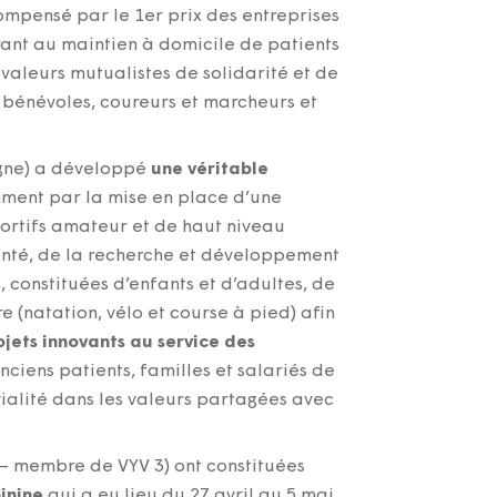
mpensé par le 1er prix des entreprises
rant au maintien à domicile de patients
valeurs mutualistes de solidarité et de
e bénévoles, coureurs et marcheurs et
agne) a développé
une véritable
ment par la mise en place d’une
portifs amateur et de haut niveau
santé, de la recherche et développement
 constituées d’enfants et d’adultes, de
 (natation, vélo et course à pied) afin
ojets innovants au service des
nciens patients, familles et salariés de
vialité dans les valeurs partagées avec
 – membre de VYV 3) ont constituées
inine
qui a eu lieu du 27 avril au 5 mai