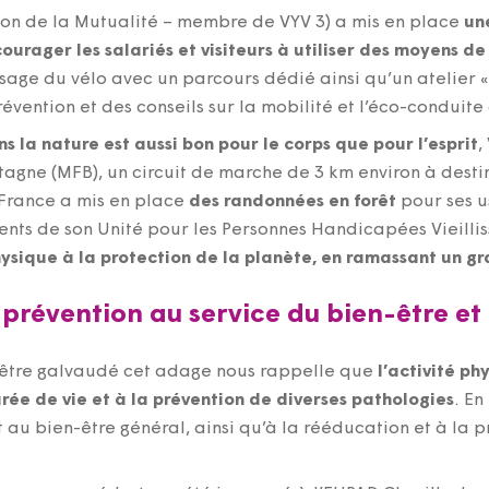
llon de la Mutualité – membre de VYV 3) a mis en place
un
courager les salariés et visiteurs à utiliser des moyens d
age du vélo avec un parcours dédié ainsi qu’un atelier «
évention et des conseils sur la mobilité et l’éco-conduite 
 la nature est aussi bon pour le corps que pour l’esprit
,
tagne (MFB), un circuit de marche de 3 km environ à dest
e-France a mis en place
des randonnées en forêt
pour ses u
nts de son Unité pour les Personnes Handicapées Vieilli
physique à la protection de la planète, en ramassant un 
 prévention au service du bien-être et
d’être galvaudé cet adage nous rappelle que
l’activité p
rée de vie et à la prévention de diverses pathologies
. En
au bien-être général, ainsi qu’à la rééducation et à la 