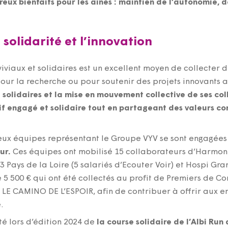
ux bienfaits pour les aînés : maintien de l’autonomie, de
solidarité et l’innovation
iviaux et solidaires est un excellent moyen de collecter 
ur la recherche ou pour soutenir des projets innovants a
 solidaires et la mise en mouvement collective de ses col
if engagé et solidaire tout en partageant des valeurs c
deux équipes représentant le Groupe VYV se sont engagée
ur.
Ces équipes ont mobilisé 15 collaborateurs d’Harmon
ays de la Loire (5 salariés d’Ecouter Voir) et Hospi Gra
e 5 500 € qui ont été collectés au profit de Premiers de C
 LE CAMINO DE L’ESPOIR, afin de contribuer à offrir aux e
.
é lors d’édition 2024 de
la course solidaire de l’Albi Run