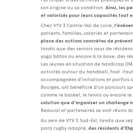
Participer à des activités physiques et
son origine ou sa condition.
Ainsi, les p
et valorisés pour leurs capacités tout 
Chez VYV 3 Centre-Val de Loire,
l’événe
patients, familles, salariés et partena
place des actions concrètes de préventi
tandis que des seniors issus de résiden
yoga bâton ou encore à la boxe, des rési
Les jeunes en situation de handicap (I
activités autour du handball, foot -fa
accompagnées d’initiations et parfois de
Bourges, ont bénéficié d’un parcours spo
comme le basket, le tennis ou encore le t
solution que d’organiser un challenge m
Beauval et partenaires se sont réunis 
Au sein de VYV 3 Sud-Est, tandis que se
para rugby adapté,
des résidents d’Eh