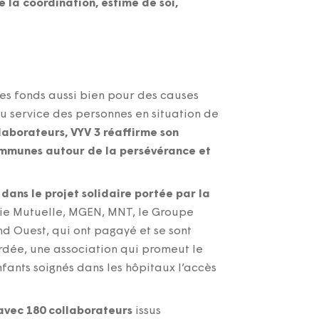
 la coordination, estime de soi,
des fonds aussi bien pour des causes
u service des personnes en situation de
laborateurs, VYV 3 réaffirme son
ommunes autour de la persévérance et
s
dans le projet solidaire portée par la
ie Mutuelle, MGEN, MNT, le Groupe
nd Ouest, qui ont pagayé et se sont
ordée, une association qui promeut le
nfants soignés dans les hôpitaux l’accès
 avec 180 collaborateurs
issus