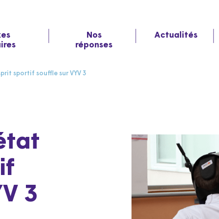
xes
Nos
Actualités
aires
réponses
rit sportif souffle sur VYV 3
état
if
YV 3