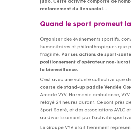
judo. Cette activité comporte de nombre
renforcement du lien social…
Quand le sport promeut la 
Organiser des événements sportifs, conv
humanitaires et philanthropiques que po
fragilité.
Par ses actions de sport-santé
positionnement d’opérateur non-lucrat
la bienveillance.
C’est avec une volonté collective que 
course de stand-up paddle Vendée Cœ
Arcade VYV, Harmonie ambulance, VYV 3 P
relayé 24 heures durant. Ce sont près d
Sport Santé, et des associations AVLC et
au divertissement par l’activité sportive
Le Groupe VYV était fièrement représent