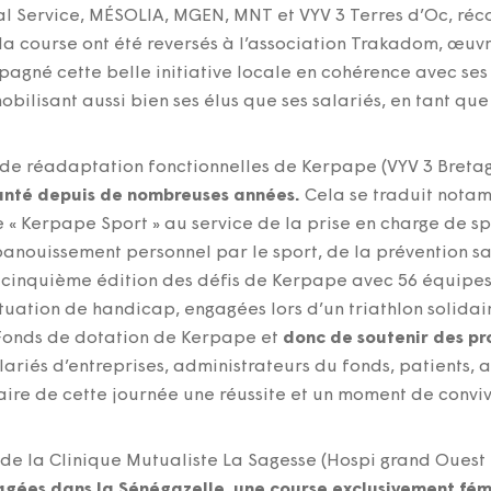
 Service, MÉSOLIA, MGEN, MNT et VYV 3 Terres d’Oc, réco
 la course ont été reversés à l’association Trakadom, œuv
agné cette belle initiative locale en cohérence avec ses 
obilisant aussi bien ses élus que ses salariés, en tant qu
t de réadaptation fonctionnelles de Kerpape (VYV 3 Bret
santé depuis de nombreuses années.
Cela se traduit notam
 « Kerpape Sport » au service de la prise en charge de s
épanouissement personnel par le sport, de la prévention 
la cinquième édition des défis de Kerpape avec 56 équipes,
uation de handicap, engagées lors d’un triathlon solidaire
 Fonds de dotation de Kerpape et
donc de soutenir des pr
alariés d’entreprises, administrateurs du fonds, patients, a
faire de cette journée une réussite et un moment de convi
 de la Clinique Mutualiste La Sagesse (Hospi grand Ouest
gagées dans la Sénégazelle, une course exclusivement fém