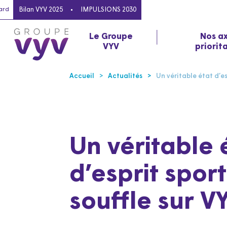
ard
Bilan VYV 2025
IMPULSIONS 2030
Le Groupe
Nos a
VYV
priorit
Accueil
Actualités
Un véritable état d’esp
Un véritable 
d’esprit sport
souffle sur V