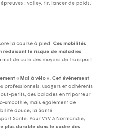
preuves : volley, tir, lancer de poids,
core la course à pied.
Ces mobilités
n réduisant le risque de maladies
on met de côté des moyens de transport
nement « Mai à vélo ». Cet événement
es professionnels, usagers et adhérents
 tout-petits, des balades en triporteur
élo-smoothie, mais également de
bilité douce, la Santé
e Sport Santé. Pour VYV 3 Normandie,
e plus durable dans le cadre des