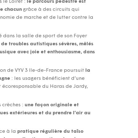
 le Loiret :
le parcours pédestre est
de chacun
grâce à des circuits qui
onomie de marche et de lutter contre la
é dans la salle de sport de son Foyer
s de troubles autistiques sévères, mêlés
musique avec joie et enthousiasme, dans
son de VYV 3 Ile-de-France poursuit
la
pagne
: les usagers bénéficient d’une
et écoresponsable du Haras de Jardy,
 crèches :
une façon originale et
ques extérieures et du prendre l’air au
ce à la
pratique régulière du taïso