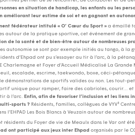
 sportives permet de se rencontrer, de collaborer et de dé
ersonnes en situation de handicap, les enfants ou les per
en améliorant leur estime de soi et en gagnant en autono
ment fédérateur intitulé « O’ Cœur du Sport »
a émaillé t
ires autour de la pratique sportive, cet événement de gr
on de la santé et de bien-être autour de nombreuses prat
ces autonomie se sont par exemple initiés au tango, à la 
dents d’Ehpad ont pu s’essayer au tir à l’arc, à la pétanq
ME Charlemagne et Foyer d’Accueil Médicalisé La Grande M
uteuil, escalade, escrime, taekwondo, boxe, céci-pétanq
 démonstrations de sportifs valides ou non. Les tout-peti
rtif unique pour ramper, faire des cabrioles, courir… et 
ir à l’arc.
Enfin, afin de favoriser l’inclusion et les liens
ulti-sports ?
Résidents, familles, collègues de VYV³ Centr
dans l’EHPAD Les Bois Blancs à Veuzain autour de nombreu
pt résidents du Foyer de vie de Meaulx dans le Var ont é
pad ont participé aux jeux inter Ehpad
organisés par le CC