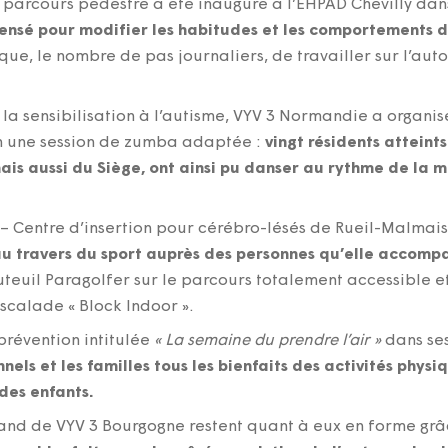
 parcours pédestre a été inauguré à l’EHPAD Chevilly dans
ensé pour modifier les habitudes et les comportements 
que, le nombre de pas journaliers, de travailler sur l’aut
la sensibilisation à l’autisme, VYV 3 Normandie a organis
n une session de zumba adaptée :
vingt résidents atteint
ais aussi du Siège, ont ainsi pu danser au rythme de la 
 – Centre d’insertion pour cérébro-lésés de Rueil-Malmai
au travers du sport auprès des personnes qu’elle accom
teuil Paragolfer sur le parcours totalement accessible 
’escalade « Block Indoor ».
prévention intitulée
« La semaine du prendre l’air »
dans ses
els et les familles tous les bienfaits des activités physi
 des enfants.
and de VYV 3 Bourgogne restent quant à eux en forme grâ