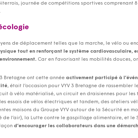
iterrois, journée de compétitions sportives comprenant 8 é
.
écologie
yens de déplacement telles que la marche, le vélo ou en
hysique tout en renforçant le système cardiovasculaire, e
’environnement.
Car en favorisant les mobilités douces, 
 3 Bretagne ont cette année
activement participé à l’évé
lité
, était l’occasion pour VYV 3 Bretagne de rassembler l
cuit à vélo matérialisé, un circuit en draisiennes pour les
des essais de vélos électriques et tandem, des ateliers v
rentes maisons du Groupe VYV autour de la Sécurité en mo
de l’air), la Lutte contre le gaspillage alimentaire, et l
 façon
d’encourager les collaborateurs dans une démarch