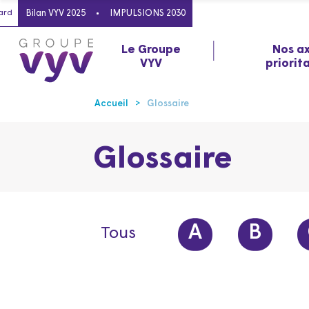
ard
Bilan VYV 2025
IMPULSIONS 2030
Le Groupe
Nos a
VYV
priorit
Accueil
Glossaire
Glossaire
A
B
Tous