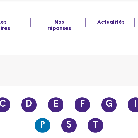
xes
Nos
Actualités
aires
réponses
C
D
E
F
G
I
P
S
T