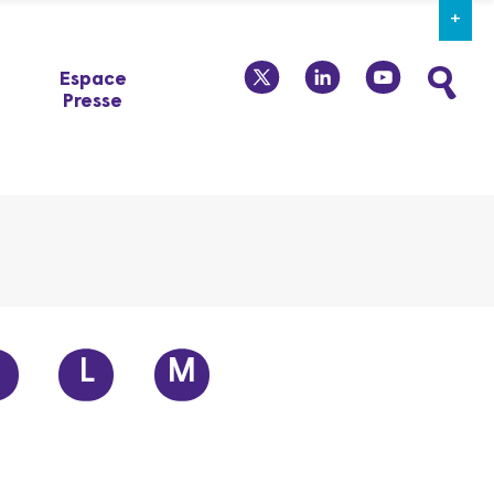
+
twitter
linkedin
youtube
Espace
Presse
L
M