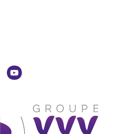
witter
youtube