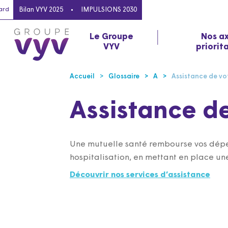
ard
Bilan VYV 2025
IMPULSIONS 2030
Le Groupe
Nos a
VYV
priorit
Accueil
Glossaire
A
Assistance de vo
Assistance d
Une mutuelle santé rembourse vos dépens
hospitalisation, en mettant en place une
Découvrir nos services d’assistance