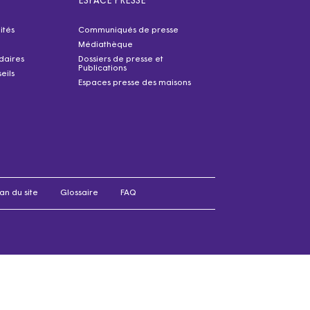
ESPACE PRESSE
ités
Communiqués de presse
Médiathèque
idaires
Dossiers de presse et
Publications
eils
Espaces presse des maisons
an du site
Glossaire
FAQ