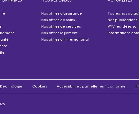
IORITAIRES
NOS RÉPONSES
ACTUALITÉS
nté
Nos offres d’assurance
Toutes nos actual
Nos offres de soins
Nos publications
e
Nos offres de services
VYV les idées sol
nnement
Nos offres logement
Informations cons
santé
Nos offres à l’international
anté
ite
Déontologie
Cookies
Accessibilité : partiellement conforme
Pl
025