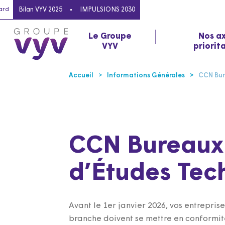
ard
Bilan VYV 2025
IMPULSIONS 2030
Le Groupe
Nos a
VYV
priorit
Accueil
Informations Générales
CCN Bur
CCN Bureaux
d’Études Tec
Avant le 1er janvier 2026, vos entreprise
branche doivent se mettre en conformit