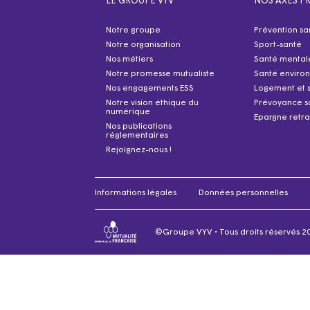
LE GROUPE VYV
NOS AXES PR
Notre groupe
Prévention sa
Notre organisation
Sport-santé
Nos métiers
Santé mental
Notre promesse mutualiste
Santé enviro
Nos engagements ESS
Logement et 
Notre vision éthique du
Prévoyance s
numérique
Epargne retra
Nos publications
réglementaires
Rejoignez-nous !
Informations légales
Données personnelles
©Groupe VYV • Tous droits réservés 2