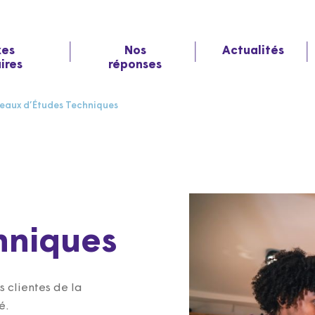
xes
Nos
Actualités
aires
réponses
eaux d’Études Techniques
hniques
s clientes de la
é.