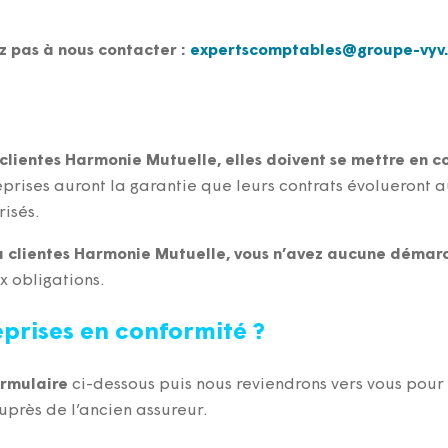
ez pas à nous contacter :
e
trepx
pmocs
elbat
org@s
v-epu
rf
 clientes Harmonie Mutuelle, elles doivent se mettre en c
treprises auront la garantie que leurs contrats évolueront
risés.
jà clientes Harmonie Mutuelle, vous n’avez aucune démarc
 obligations.
prises en conformité ?
ormulaire
ci-dessous puis nous reviendrons vers vous pour
uprès de l’ancien assureur.