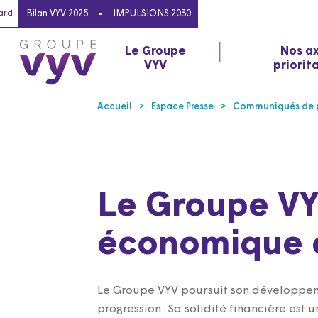
ard
Bilan VYV 2025
IMPULSIONS 2030
Le Groupe
Nos a
VYV
priorit
Accueil
Espace Presse
Communiqués de p
Le Groupe V
économique e
Le Groupe VYV poursuit son développemen
progression. Sa solidité financière est 