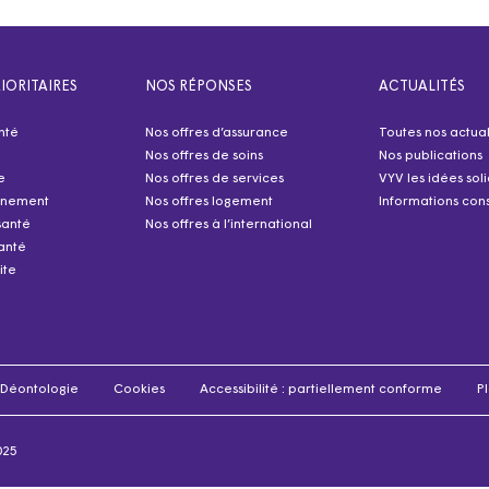
IORITAIRES
NOS RÉPONSES
ACTUALITÉS
nté
Nos offres d’assurance
Toutes nos actual
Nos offres de soins
Nos publications
e
Nos offres de services
VYV les idées sol
nnement
Nos offres logement
Informations cons
santé
Nos offres à l’international
anté
ite
Déontologie
Cookies
Accessibilité : partiellement conforme
Pl
025