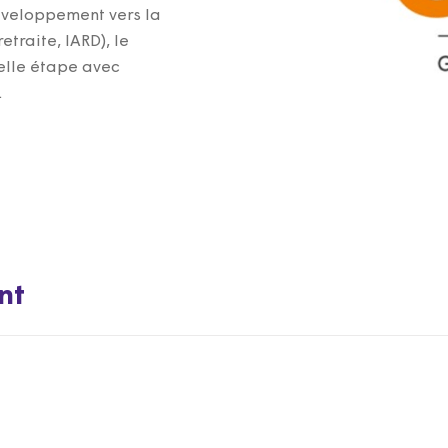
éveloppement vers la
traite, IARD), le
elle étape avec
.
nt