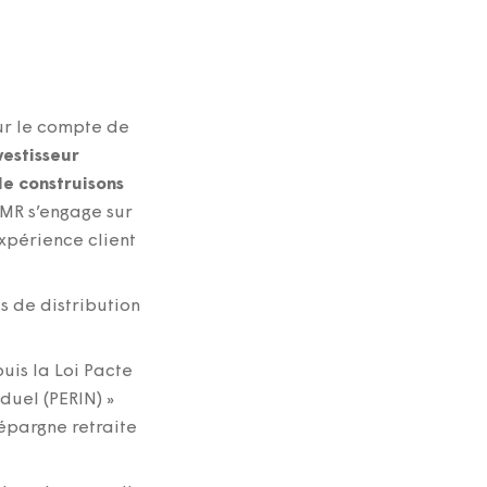
our le compte de
estisseur
le construisons
’UMR s’engage sur
xpérience client
s de distribution
puis la Loi Pacte
iduel (PERIN) »
épargne retraite