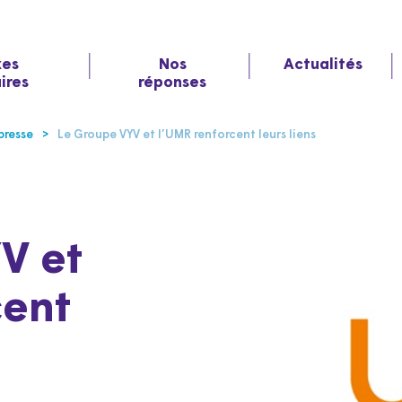
xes
Nos
Actualités
aires
réponses
resse
Le Groupe VYV et l’UMR renforcent leurs liens
V et
cent