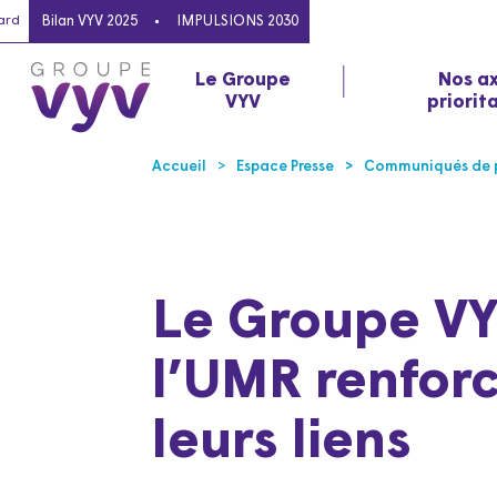
ard
Bilan VYV 2025
IMPULSIONS 2030
Le Groupe
Nos a
VYV
priorit
Accueil
Espace Presse
Communiqués de p
Le Groupe VY
l’UMR renfor
leurs liens