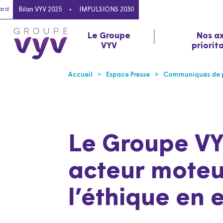
ard
Bilan VYV 2025
IMPULSIONS 2030
Le Groupe
Nos a
VYV
priorit
Accueil
Espace Presse
Communiqués de p
Le Groupe VY
acteur moteu
l’éthique en 