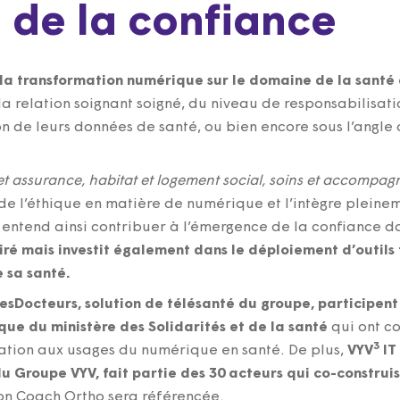
 de la confiance
 la transformation numérique sur le domaine de la santé 
la relation soignant soigné, du niveau de responsabilisati
n de leurs données de santé, ou bien encore sous l’angle
et assurance, habitat et logement social, soins et accompa
de l’éthique en matière de numérique et l’intègre pleine
l entend ainsi contribuer à l’émergence de la confiance da
iré mais investit également dans le déploiement d’outils 
 sa santé.
esDocteurs, solution de télésanté du groupe, participen
que du ministère des Solidarités et de la santé
qui ont co
3
ation aux usages du numérique en santé. De plus,
VYV
IT
u Groupe VYV, fait partie des 30 acteurs qui co-constru
on Coach Ortho sera référencée.