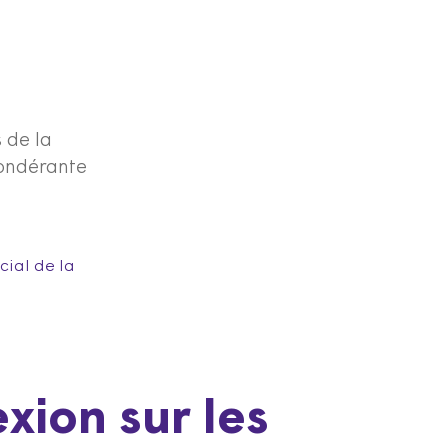
 de la
pondérante
cial de la
xion sur les