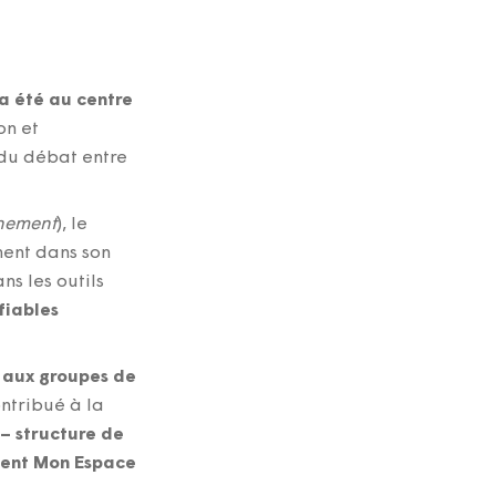
a été au centre
on et
 du débat entre
gnement
), le
ment dans son
ns les outils
fiables
t aux groupes de
ntribué à la
 – structure de
isent Mon Espace