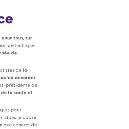
ce
 pour tous, sur
ion de l’éthique
rnée de
alistes de la
usqu’où accorder
is, présidente de
de la santé et
equis pour
it dans le cadre
n axe concret de