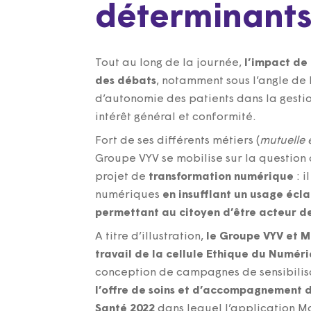
déterminants
Tout au long de la journée,
l’impact de
des débats
, notamment sous l’angle de 
d’autonomie des patients dans la gestio
intérêt général et conformité.
Fort de ses différents métiers (
mutuelle 
Groupe VYV se mobilise sur la question 
projet de
transformation numérique
: i
numériques
en insufflant un usage écla
permettant au citoyen d’être acteur de
A titre d’illustration,
le Groupe VYV et M
travail de la cellule Ethique du Numéri
conception de campagnes de sensibilis
l’offre de soins et d’accompagnement d
Santé 2022
dans lequel l’application M