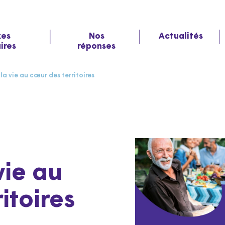
xes
Nos
Actualités
aires
réponses
la vie au cœur des territoires
vie au
itoires