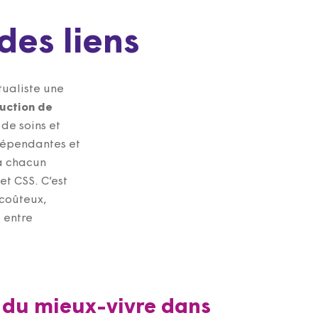
des liens
tualiste une
duction de
 de soins et
 dépendantes et
 à chacun
et CSS. C’est
 coûteux,
 entre
e du mieux-vivre dans