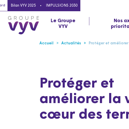
ard
Bilan VYV 2025
IMPULSIONS 2030
Le Groupe
Nos a
VYV
priorit
Accueil
Actualités
Protéger et améliorer 
Protéger et
améliorer la 
cœur des terr