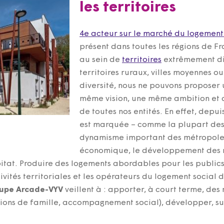
les territoires
4e acteur sur le marché du logement 
présent dans toutes les régions de F
au sein de
territoires
extrêmement div
territoires ruraux, villes moyennes ou
diversité, nous ne pouvons proposer 
même vision, une même ambition et 
de toutes nos entités. En effet, depu
est marquée – comme la plupart de
dynamisme important des métropoles
économique, le développement des 
itat. Produire des logements abordables pour les public
ivités territoriales et les opérateurs du logement social d
upe Arcade-VYV
veillent à : apporter, à court terme, de
ensions de famille, accompagnement social), développer, su