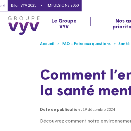
ard
Bilan VYV 2025
IMPULSIONS 2030
Le Groupe
Nos a
VYV
priorit
Accueil
FAQ – Foire aux questions
Santé
Comment l’en
la santé ment
Date de publication :
19 décembre 2024
Découvrez comment notre environnement 