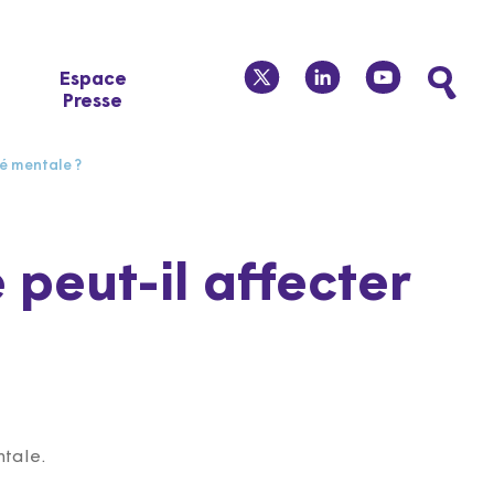
twitter
linkedin
youtube
Espace
Presse
té mentale ?
peut-il affecter
ntale.