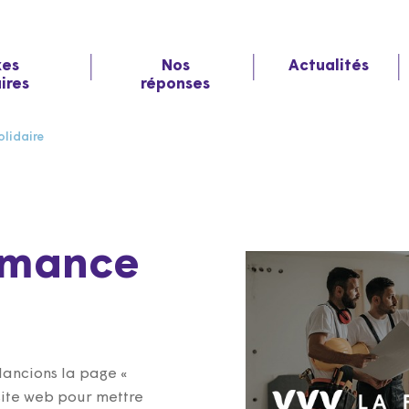
xes
Nos
Actualités
aires
réponses
olidaire
rmance
ancions la page «
site web pour mettre