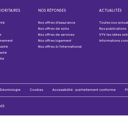
IORITAIRES
NOS RÉPONSES
ACTUALITÉS
nté
Nos offres d’assurance
Toutes nos actual
Nos offres de soins
Nos publications
e
Nos offres de services
VYV les idées sol
nnement
Nos offres logement
Informations cons
santé
Nos offres à l’international
anté
ite
Déontologie
Cookies
Accessibilité : partiellement conforme
Pl
025