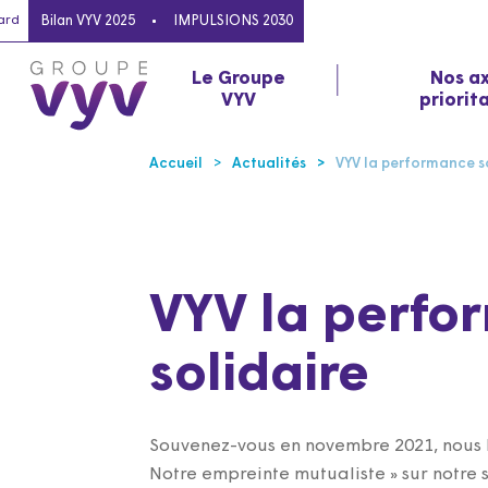
ard
Bilan VYV 2025
IMPULSIONS 2030
Le Groupe
Nos a
VYV
priorit
Accueil
Actualités
VYV la performance s
VYV la perfo
solidaire
Souvenez-vous en novembre 2021, nous l
Notre empreinte mutualiste » sur notre 