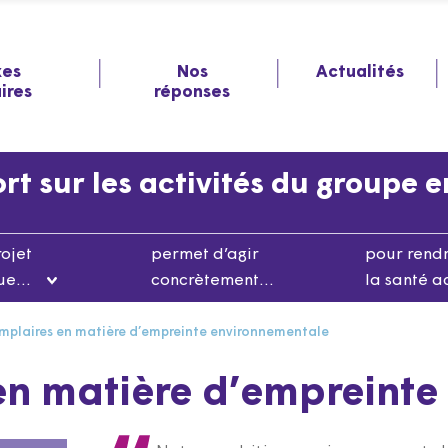
xes
Nos
Actualités
aires
réponses
t sur les activités du groupe 
rojet
permet d’agir
pour rend
que…
concrètement…
la santé a
mplaires en matière d’empreinte environnementale
en matière d’empreint