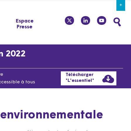
+
twitter
linkedin
youtube
Espace
Presse
en 2022
re
Télécharger
"L'essentiel"
ccessible à tous
e environnementale