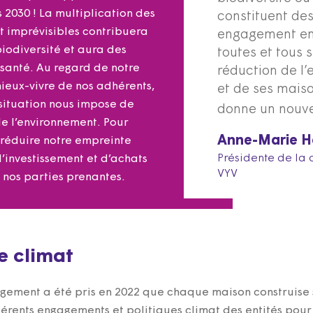
 2030 ! La multiplication des
constituent des
 imprévisibles contribuera
engagement en 
iodiversité et aura des
toutes et tous 
 santé. Au regard de notre
réduction de l
mieux-vivre de nos adhérents,
et de ses maiso
e situation nous impose de
donne un nouvel
de l’environnement. Pour
Anne-Marie H
 : réduire notre empreinte
Présidente de la
’investissement et d’achats
VYV
r nos parties prenantes.
e climat
agement a été pris en 2022 que chaque maison construise 
férents engagements et politiques climat des entités pour