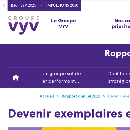
ard
Bilan VYV 2025
IMPULSIONS 2030
Le Groupe
Nos a
VYV
priorit
Rappor
Un groupe solide
Dont le p
et performant…
stratégi
Accueil
Rapport annuel 2022
Devenir exe
Devenir exemplaires 