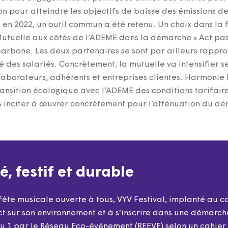
ion pour atteindre les objectifs de baisse des émissions d
en 2022, un outil commun a été retenu. Un choix dans la 
Mutuelle aux côtés de l’ADEME dans la démarche « Act pa
 carbone. Les deux partenaires se sont par ailleurs rappr
des salariés. Concrètement, la mutuelle va intensifier ses
laborateurs, adhérents et entreprises clientes. Harmonie
ransition écologique avec l’ADEME des conditions tarifaire
es inciter à œuvrer concrètement pour l’atténuation du dé
é, festif et durable
te musicale ouverte à tous, VYV Festival, implanté au cœ
t sur son environnement et à s’inscrire dans une démarche
u 1 par le Réseau Eco-événement (REEVE) selon un cahier