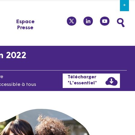
+
twitter
linkedin
youtube
Espace
Presse
en 2022
re
Télécharger
"L'essentiel"
ccessible à tous