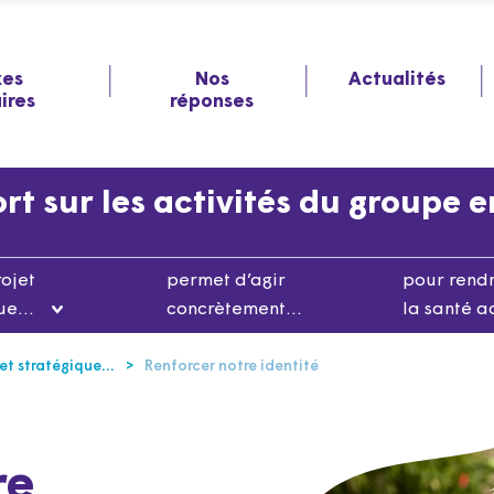
xes
Nos
Actualités
aires
réponses
t sur les activités du groupe 
rojet
permet d’agir
pour rend
que…
concrètement…
la santé a
jet stratégique…
Renforcer notre identité
re