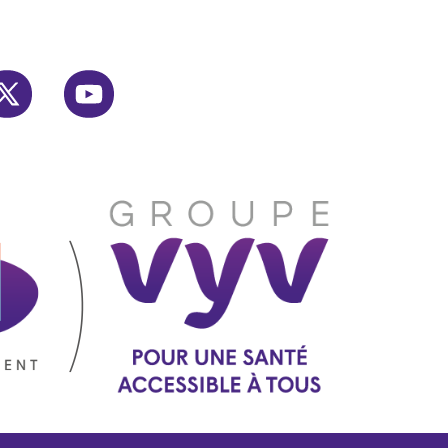
gram
twitter
youtube