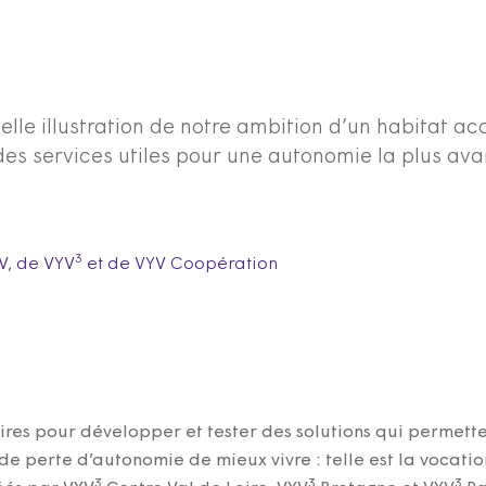
lle illustration de notre ambition d’un habitat acc
es services utiles pour une autonomie la plus av
3
V, de VYV
et de VYV Coopération
ires pour développer et tester des solutions qui permett
e perte d’autonomie de mieux vivre : telle est la vocatio
3
3
3