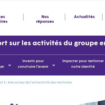
xes
Nos
Actualités
aires
réponses
t sur les activités du groupe 
Investir pour
Impacter pour renforcer
ger
construire l’avenir
notre identité
2 : être acteur de l’attractivité des territoires