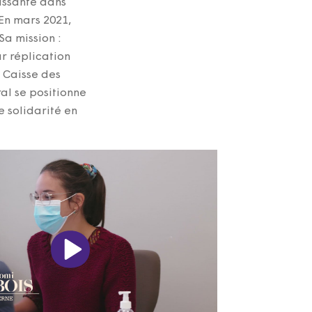
issante dans
 En mars 2021,
Sa mission :
ur réplication
e Caisse des
al se positionne
 solidarité en