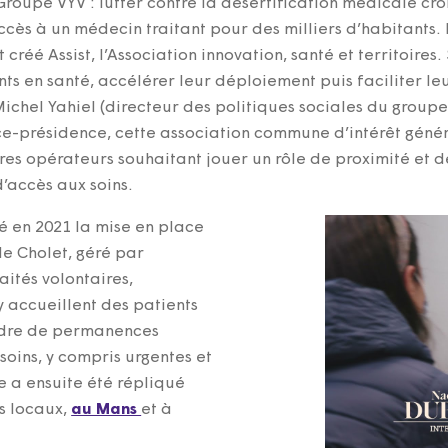
roupe VYV : lutter contre la désertification médicale cro
accès à un médecin traitant pour des milliers d’habitants.
créé Assist, l’Association innovation, santé et territoires. 
ants en santé, accélérer leur déploiement puis faciliter le
Michel Yahiel (directeur des politiques sociales du group
ce-présidence, cette association commune d’intérêt génér
s opérateurs souhaitant jouer un rôle de proximité et de
d’accès aux soins.
é en 2021 la mise en place
de Cholet, géré par
aités volontaires,
y accueillent des patients
cadre de permanences
soins, y compris urgentes et
 a ensuite été répliqué
rs locaux,
au Mans
et à