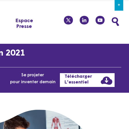
+
twitter
linkedin
youtube
Espace
Presse
en 2021
Se projeter
Télécharger
pour inventer demain
L'essentiel