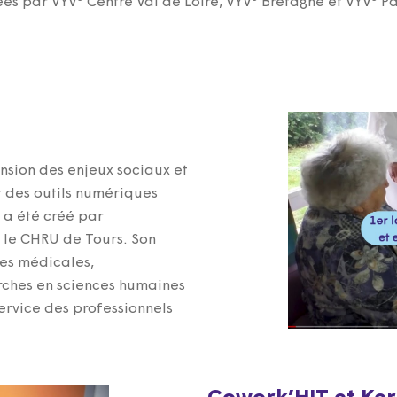
éés par VYV
Centre Val de Loire, VYV
Bretagne et VYV
Pa
nsion des enjeux sociaux et
et des outils numériques
 a été créé par
t le CHRU de Tours. Son
hes médicales,
rches en sciences humaines
service des professionnels