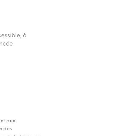
essible, à
ancée
ent aux
n des