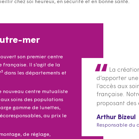
ieillir chez soi heureux, en sécurité et en bonne santé.
Outre-mer
ouvert son premier centre
 française. Il s’agit de la
La créatio
3
V
dans les départements et
d’apporter une 
l’accès aux soi
, ce nouveau centre mutualiste
française. Notre
s aux soins des populations
proposant des é
large gamme de lunettes,
 écoresponsables, au prix le
Arthur Bizeul
Responsable du c
 montage, de réglage,